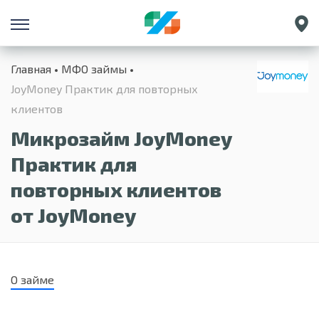
Санкт-Петербург
Главная
МФО займы
Екатеринбург
JoyMoney Практик для повторных
Краснодар
клиентов
Нижний Новгород
Микрозайм JoyMoney
Практик для
повторных клиентов
от JoyMoney
О займе