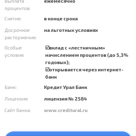
Выплата
ежемесячно
процентов:
Снятие:
в конце срока
Досрочное
на льготных условиях
расторжение:
Особые
☑️вклад с «лестничным»
условия:
начислением процентов (до 5,3%
годовых);
☑️открывается через интернет-
банк
Банк:
Кредит Урал Банк
Лицензия:
лицензия № 2584
Сайт банка:
www.creditural.ru