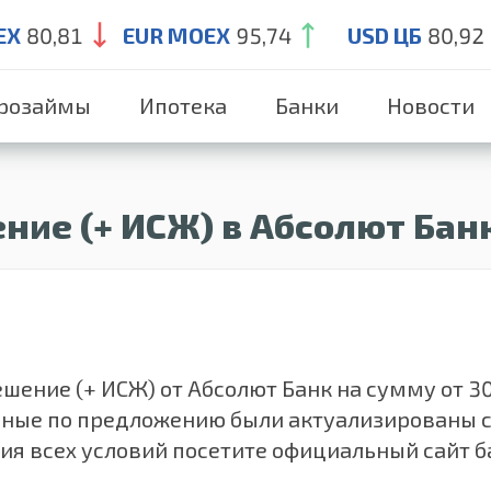
EX
80,81
EUR MOEX
95,74
USD ЦБ
80,92
розаймы
Ипотека
Банки
Новости
ние (+ ИСЖ) в Абсолют Бан
ние (+ ИСЖ) от Абсолют Банк на сумму от 30 00
анные по предложению были актуализированы 
ия всех условий посетите официальный сайт б