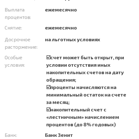
Выплата
ежемесячно
процентов:
Снятие:
ежемесячно
Досрочное
на льготных условиях
расторжение:
Особые
☑️счет может быть открыт, при
условия:
условии отсутствия иных
накопительных счетов на дату
обращения;
☑️проценты начисляются на
минимальный остаток на счете
за месяц;
☑️накопительный счет с
«лестничным» начислением
процентов (до 8% годовых)
Банк:
Банк Зенит