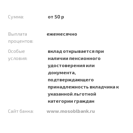
Сумма:
от 50 р
Выплата
ежемесячно
процентов:
Особые
вклад открывается при
условия:
наличии пенсионного
удостоверения или
документа,
подтверждающего
принадлежность вкладчика к
указанной льготной
категории граждан
Сайт банка:
www.mosoblbank.ru