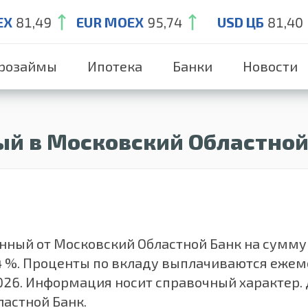
EX
81,49
EUR MOEX
95,74
USD ЦБ
81,40
розаймы
Ипотека
Банки
Новости
й в Московский Областной
ый от Московский Областной Банк на сумму от 
8.4 %. Проценты по вкладу выплачиваются еже
026. Информация носит справочный характер. 
астной Банк.