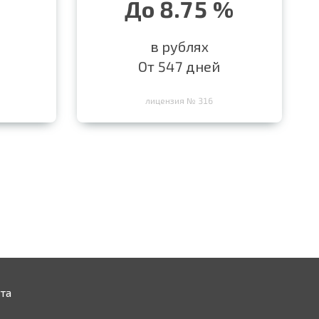
До 8.75 %
в рублях
От 547 дней
лицензия № 316
та