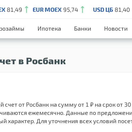
EX
81,49
EUR MOEX
95,74
USD ЦБ
81,40
розаймы
Ипотека
Банки
Новости
чет в Росбанк
чет от Росбанк на сумму от 1 ₽ на срок от 30
лачиваются ежемесячно. Данные по предложен
й характер. Для уточнения всех условий посе