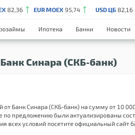
EX
82,36
EUR MOEX
95,74
USD ЦБ
82,16
розаймы
Ипотека
Банки
Новости
Банк Синара (СКБ-банк)
 Банк Синара (СКБ-банк) на сумму от 10 000 д
е по предложению были актуализированы сос
ия всех условий посетите официальный сайт ба