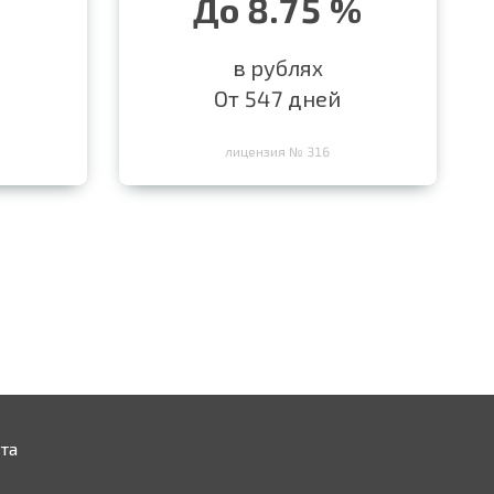
До 8.75 %
в рублях
От 547 дней
лицензия № 316
та