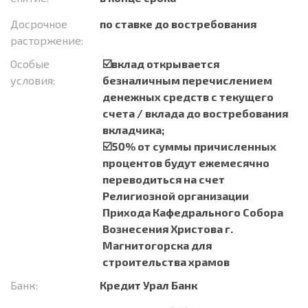
Досрочное
по ставке до востребования
расторжение:
Особые
☑️вклад открывается
условия:
безналичным перечислением
денежных средств с текущего
счета / вклада до востребования
вкладчика;
☑️50% от суммы причисленных
процентов будут ежемесячно
переводиться на счет
Религиозной организации
Прихода Кафедрального Собора
Вознесения Христова г.
Магнитогорска для
строительства храмов
Банк:
Кредит Урал Банк