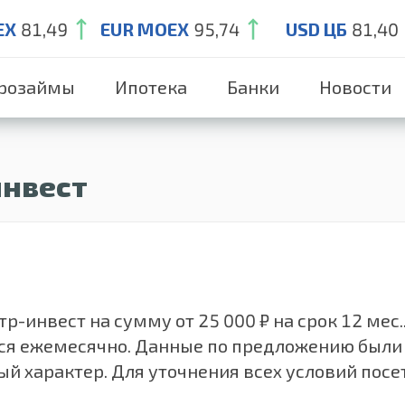
EX
81,49
EUR MOEX
95,74
USD ЦБ
81,40
розаймы
Ипотека
Банки
Новости
инвест
-инвест на сумму от 25 000 ₽ на срок 12 мес.
тся ежемесячно. Данные по предложению были
й характер. Для уточнения всех условий посе