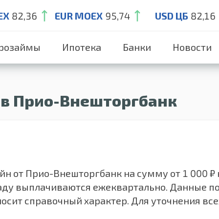
EX
82,36
EUR MOEX
95,74
USD ЦБ
82,16
розаймы
Ипотека
Банки
Новости
 в Прио-Внешторгбанк
н от Прио-Внешторгбанк на сумму от 1 000 ₽ н
кладу выплачиваются ежеквартально. Данные 
носит справочный характер. Для уточнения вс