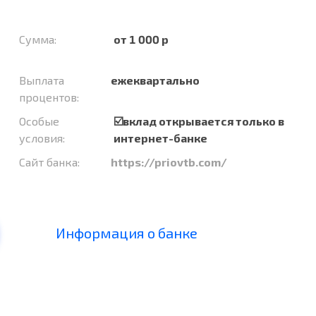
Сумма:
от 1 000 р
Выплата
ежеквартально
процентов:
Особые
☑️вклад открывается только в
условия:
интернет-банке
Сайт банка:
https://priovtb.com/
Информация о банке