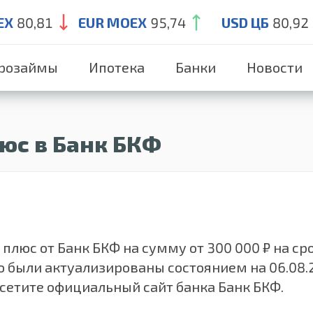
EX
80,81
EUR MOEX
95,74
USD ЦБ
80,92
розаймы
Ипотека
Банки
Новости
юс в Банк БКФ
люс от Банк БКФ на сумму от 300 000 ₽ на сро
ю были актуализированы состоянием на 06.08
осетите официальный сайт банка Банк БКФ.