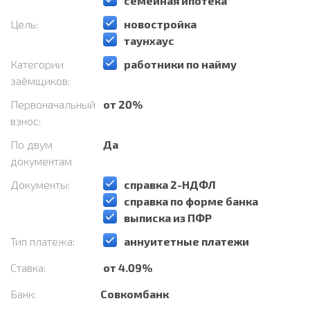
️семейная ипотека
Цель:
️новостройка
️таунхаус
Категории
️работники по найму
заёмщиков:
Первоначальный
от 20%
взнос:
По двум
Да
документам
Документы:
️справка 2-НДФЛ
️справка по форме банка
️выписка из ПФР
Тип платежа:
️аннуитетные платежи
Ставка:
от 4.09%
Банк:
Совкомбанк