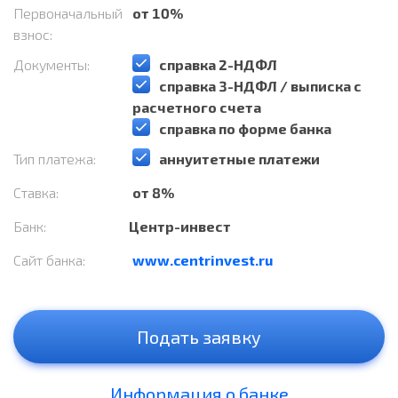
Первоначальный
от 10%
взнос:
Документы:
️справка 2-НДФЛ
️справка 3-НДФЛ / выписка с
расчетного счета
️справка по форме банка
Тип платежа:
️аннуитетные платежи
Ставка:
от 8%
Банк:
Центр-инвест
Сайт банка:
www.centrinvest.ru
Подать заявку
Информация о банке