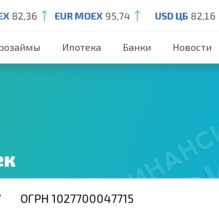
EX
82,36
EUR MOEX
95,74
USD ЦБ
82,16
розаймы
Ипотека
Банки
Новости
ек
7
ОГРН 1027700047715