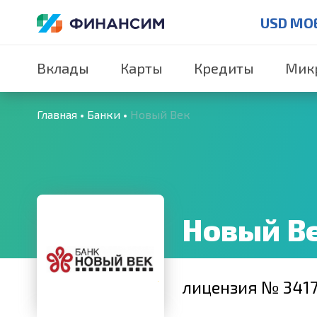
USD MO
Вклады
Карты
Кредиты
Мик
Главная
Банки
Новый Век
Новый В
лицензия № 341