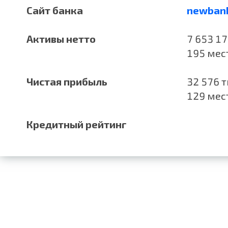
Сайт банка
newbank
Активы нетто
7 653 17
195 мест
Чистая прибыль
32 576 т
129 мест
Кредитный рейтинг