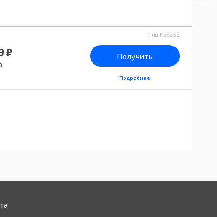
Лиц №3252
9 ₽
Получить
в
Подробнее
та