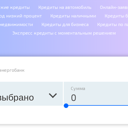
ские кредиты
Кредиты на автомобиль
Онлайн-заяв
од низкий процент
Кредиты наличными
Кредиты б
 недвижимости
Кредиты для бизнеса
Кредиты по п
Экспресс кредиты с моментальным решением
энергобанк
Сумма
выбрано