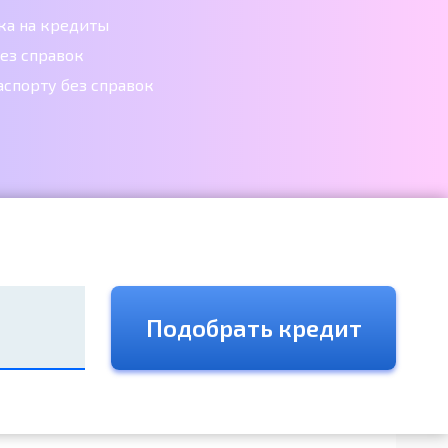
ка на кредиты
ез справок
аспорту без справок
Подобрать кредит