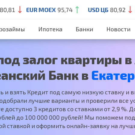
80,81
EUR MOEX
95,74
USD ЦБ
80,92
розаймы
Ипотека
Банки
Новости
од залог квартиры в
анский Банк в
Екатер
ть и взять Кредит под самую низкую ставку и 
добрали лучшие варианты и проверили все ус
е доступно 3 кредитов со ставками от 2,9 %.
рублей до 100 000 000 рублей! Мы поможем под
ой ставкой и оформить онлайн-заявку на лучши