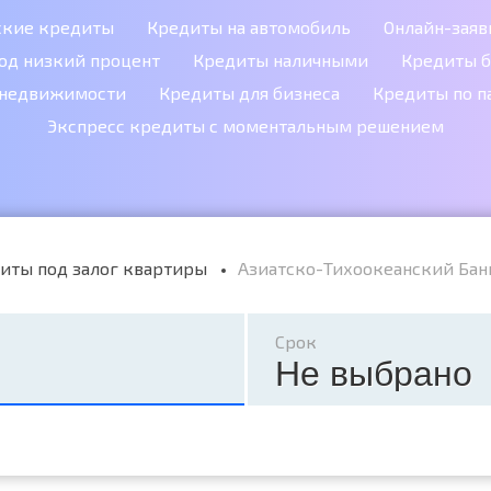
ские кредиты
Кредиты на автомобиль
Онлайн-заяв
од низкий процент
Кредиты наличными
Кредиты б
 недвижимости
Кредиты для бизнеса
Кредиты по п
Экспресс кредиты с моментальным решением
иты под залог квартиры
Азиатско-Тихоокеанский Бан
Срок
Не выбрано