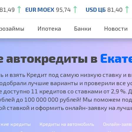
81,49
EUR MOEX
95,74
USD ЦБ
81,40
розаймы
Ипотека
Банки
Новости
 автокредиты в
Екат
ть и взять Кредит под самую низкую ставку и 
добрали лучшие варианты и проверили все ус
е доступно 11 кредитов со ставками от 2,9 %.
рублей до 100 000 000 рублей! Мы поможем под
ой ставкой и оформить онлайн-заявку на лучши
ские кредиты
Кредиты на автомобиль
Онлайн-заяв