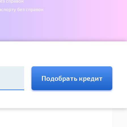
ез справок
аспорту без справок
Подобрать кредит