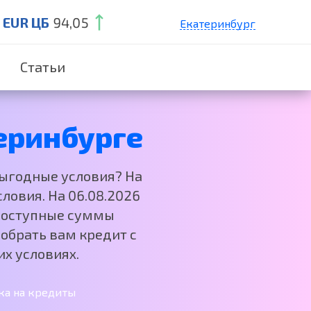
EUR ЦБ
94,05
Екатеринбург
Санкт-Петербург
Статьи
Краснодар
Нижний Новгород
Москва
еринбурге
выгодные условия? На
ловия. На 06.08.2026
 Доступные суммы
обрать вам кредит с
х условиях.
ка на кредиты