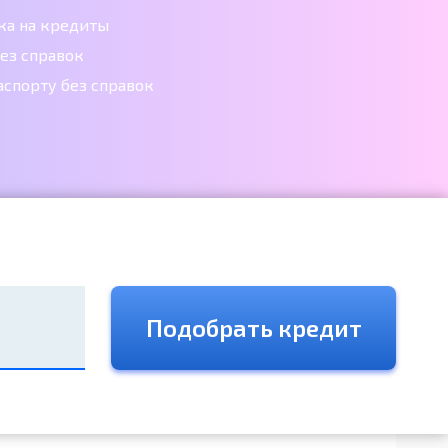
ка на кредиты
ез справок
аспорту без справок
Подобрать кредит