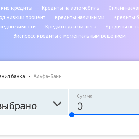
ские кредиты
Кредиты на автомобиль
Онлайн-заяв
од низкий процент
Кредиты наличными
Кредиты б
 недвижимости
Кредиты для бизнеса
Кредиты по п
Экспресс кредиты с моментальным решением
ения банка
Альфа-Банк
Сумма
выбрано