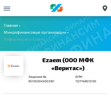
Санкт-Петербург
Екатеринбург
Главная
Микрофинансовые организации
Краснодар
Информация о Ezaem
Нижний Новгород
Ezaem (ООО МФК
«Веритас»)
Лицензия №
ОГРН
651303045003161
1127746672130