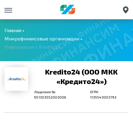
Санкт-Петербург
Екатеринбург
Главная
Микрофинансовые организации
Краснодар
Информация о Kredito24
Нижний Новгород
Kredito24 (ООО МКК
«Кредито24»)
Лицензия №
ОГРН
651303552003006
1135543003793