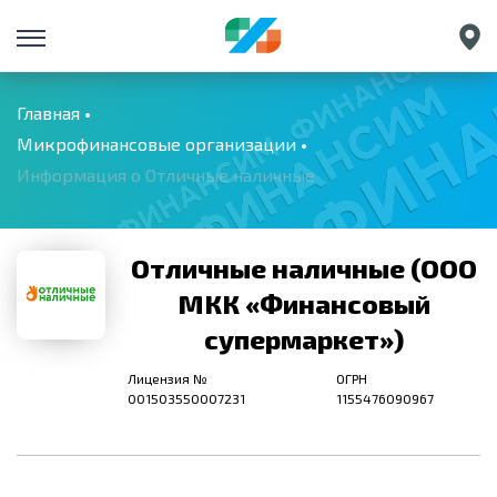
Санкт-Петербург
Екатеринбург
Главная
Микрофинансовые организации
Краснодар
Информация о Отличные наличные
Нижний Новгород
Отличные наличные (ООО
МКК «Финансовый
супермаркет»)
Лицензия №
ОГРН
001503550007231
1155476090967