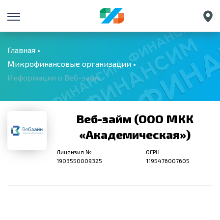
Санкт-Петербург
Екатеринбург
Главная
Микрофинансовые организации
Краснодар
Информация о Веб-займ
Нижний Новгород
Веб-займ (ООО МКК
«Академическая»)
Лицензия №
ОГРН
1903550009325
1195476007605