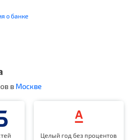
я о банке
а
ов в
Москве
стей
Целый год без процентов