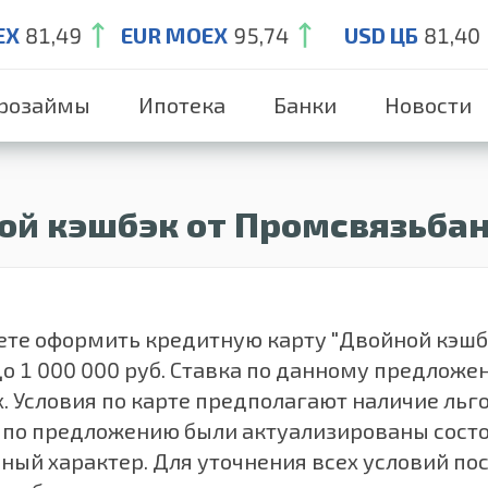
EX
81,49
EUR MOEX
95,74
USD ЦБ
81,40
розаймы
Ипотека
Банки
Новости
ой кэшбэк от Промсвязьба
те оформить кредитную карту "Двойной кэшбэ
о 1 000 000 руб. Ставка по данному предложен
. Условия по карте предполагают наличие льго
по предложению были актуализированы состо
ный характер. Для уточнения всех условий по