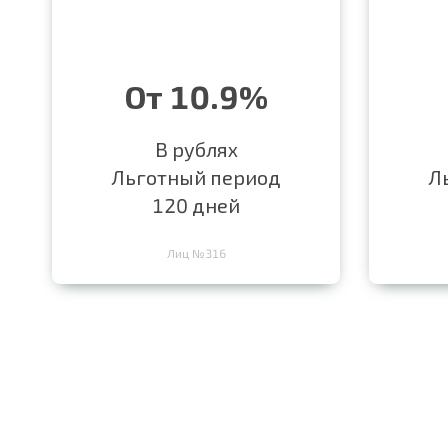
От 10.9%
В рублях
Льготный период
Л
120 дней
Лиц №316