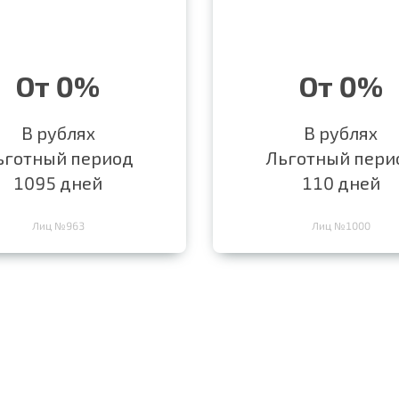
От 0%
От 0%
В рублях
В рублях
ьготный период
Льготный пери
1095 дней
110 дней
Лиц №963
Лиц №1000