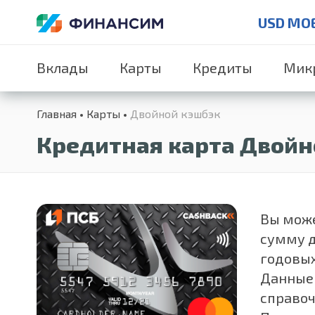
USD MO
Вклады
Карты
Кредиты
Мик
Главная
Карты
Двойной кэшбэк
Кредитная карта Двойн
Вы може
сумму д
годовых
Данные 
справоч