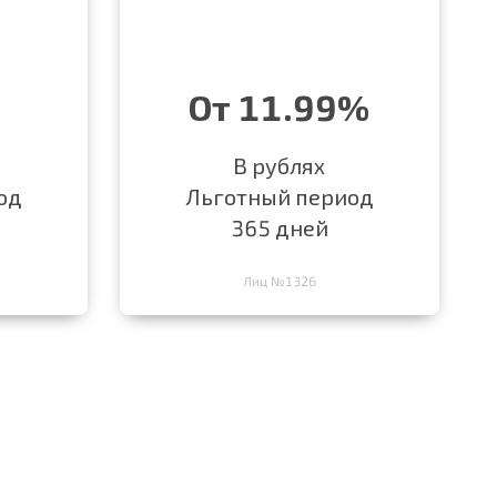
От 11.99%
В рублях
од
Льготный период
365 дней
Лиц №1326