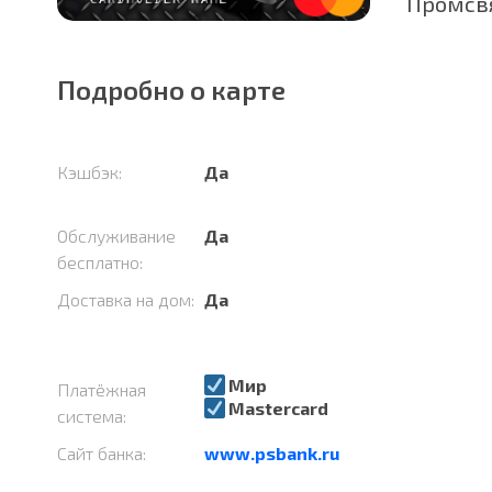
Промсвя
Подробно о карте
Кэшбэк:
Да
Обслуживание
Да
бесплатно:
Доставка на дом:
Да
Мир
Платёжная
Mastercard
система:
Сайт банка:
www.psbank.ru