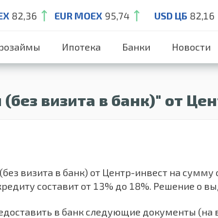
EX
82,36
EUR MOEX
95,74
USD ЦБ
82,16
розаймы
Ипотека
Банки
Новости
(без визита в банк)" от Це
ез визита в банк) от Центр-инвест на сумму от
кредиту составит от 13% до 18%. Решение о выд
доставить в банк следующие документы (на 