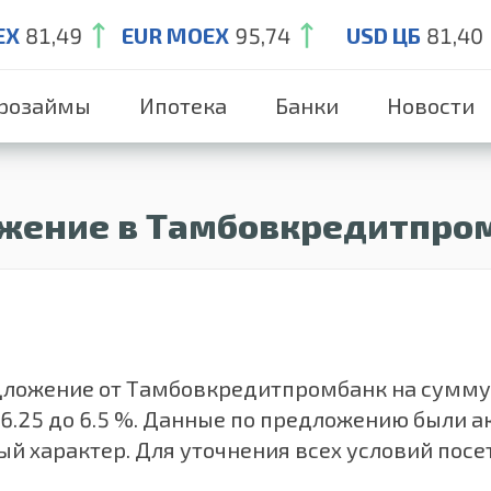
EX
81,49
EUR MOEX
95,74
USD ЦБ
81,40
розаймы
Ипотека
Банки
Новости
ожение в Тамбовкредитпро
ожение от Тамбовкредитпромбанк на сумму от 5
 6.25 до 6.5 %. Данные по предложению были 
ый характер. Для уточнения всех условий пос