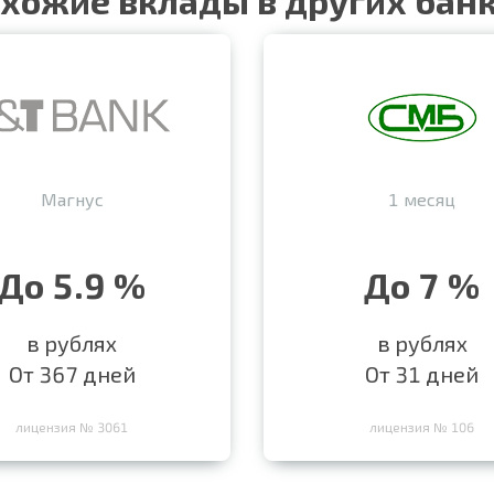
хожие вклады в других бан
Магнус
1 месяц
До 5.9 %
До 7 %
в рублях
в рублях
От 367 дней
От 31 дней
лицензия № 3061
лицензия № 106