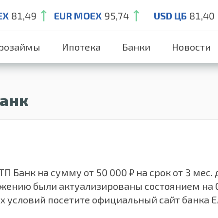
EX
81,49
EUR MOEX
95,74
USD ЦБ
81,40
розаймы
Ипотека
Банки
Новости
Банк
 Банк на сумму от 50 000 ₽ на срок от 3 мес. 
ложению были актуализированы состоянием на 
х условий посетите официальный сайт банка Е