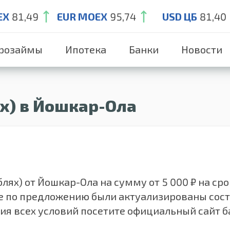
EX
81,49
EUR MOEX
95,74
USD ЦБ
81,40
розаймы
Ипотека
Банки
Новости
х) в Йошкар-Ола
ях) от Йошкар-Ола на сумму от 5 000 ₽ на срок 
ные по предложению были актуализированы сос
ния всех условий посетите официальный сайт 