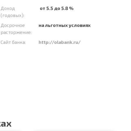
Доход
от 5.5 до 5.8 %
(годовых):
Досрочное
на льготных условиях
расторжение:
Сайт банка:
http://olabank.ru/
ках