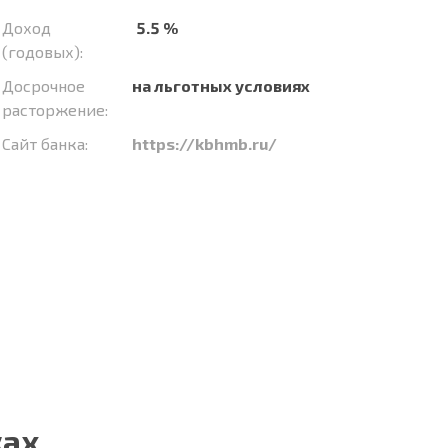
Доход
5.5 %
(годовых):
Досрочное
на льготных условиях
расторжение:
Сайт банка:
https://kbhmb.ru/
ках