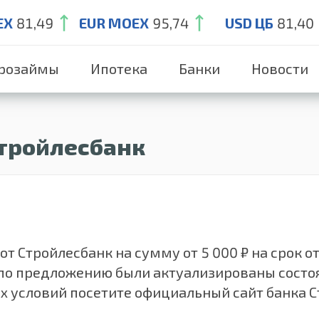
EX
81,49
EUR MOEX
95,74
USD ЦБ
81,40
розаймы
Ипотека
Банки
Новости
Стройлесбанк
т Стройлесбанк на сумму от 5 000 ₽ на срок от 
е по предложению были актуализированы состо
х условий посетите официальный сайт банка С