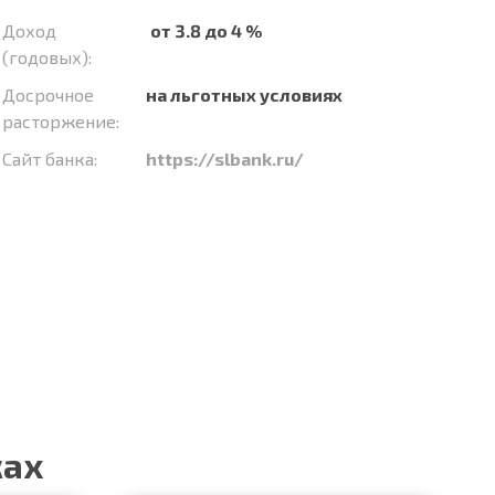
Доход
от 3.8 до 4 %
(годовых):
Досрочное
на льготных условиях
расторжение:
Сайт банка:
https://slbank.ru/
ках