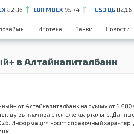
EX
82,36
EUR MOEX
95,74
USD ЦБ
82,16
розаймы
Ипотека
Банки
Новости
й+ в Алтайкапиталбанк
й+ от Алтайкапиталбанк на сумму от 1 000 00
 вкладу выплачиваются ежеквартально. Данны
026. Информация носит справочный характер. 
анк.