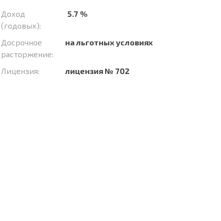
Доход
5.7 %
(годовых):
Досрочное
на льготных условиях
расторжение:
Лицензия:
лицензия № 702