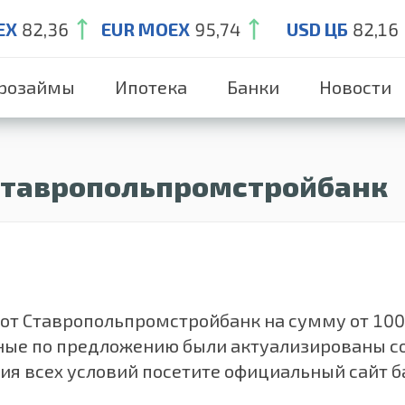
EX
82,36
EUR MOEX
95,74
USD ЦБ
82,16
розаймы
Ипотека
Банки
Новости
Ставропольпромстройбанк
т Ставропольпромстройбанк на сумму от 100 0
Данные по предложению были актуализированы 
ния всех условий посетите официальный сайт 