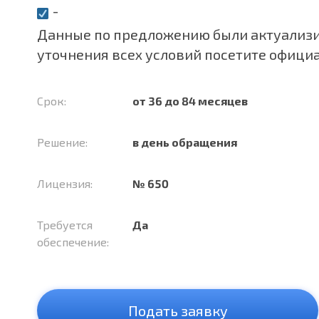
-
Данные по предложению были актуализир
уточнения всех условий посетите офици
Срок:
от 36 до 84 месяцев
Решение:
в день обращения
Лицензия:
№ 650
Требуется
Да
обеспечение:
Подать заявку