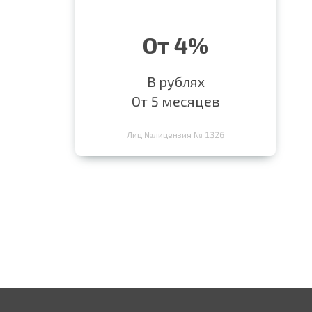
От 4%
В рублях
От 5 месяцев
Лиц №лицензия № 1326