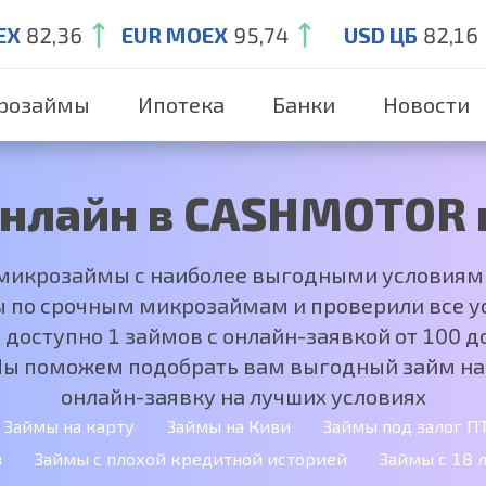
EX
82,36
EUR MOEX
95,74
USD ЦБ
82,16
розаймы
Ипотека
Банки
Новости
нлайн в CASHMOTOR 
 микрозаймы с наиболее выгодными условиям
 по срочным микрозаймам и проверили все ус
доступно 1 займов с онлайн-заявкой от 100 до
Мы поможем подобрать вам выгодный займ на
онлайн-заявку на лучших условиях
Займы на карту
Займы на Киви
Займы под залог П
в
Займы с плохой кредитной историей
Займы с 18 