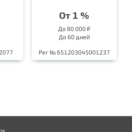
От 1 %
До 80 000 ₽
До 60 дней
2077
Рег № 651203045001237
та