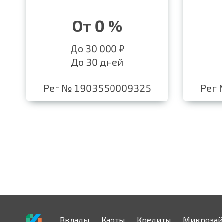
От 0 %
До 30 000 ₽
До 30 дней
Рег № 1903550009325
Рег
Вклады
Карты
Кредиты
Микроза