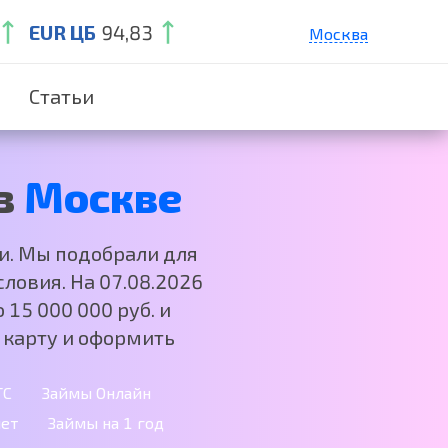
EUR ЦБ
94,83
Москва
Санкт-Петербург
Статьи
Екатеринбург
Краснодар
Нижний Новгород
в
Москве
и. Мы подобрали для
ловия. На 07.08.2026
 15 000 000 руб. и
 карту и оформить
ТС
Займы Онлайн
лет
Займы на 1 год