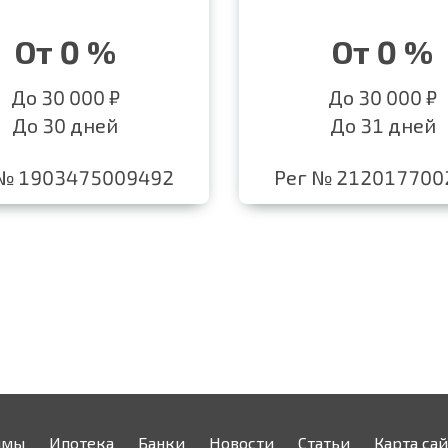
От 0 %
От 0 %
До 30 000 ₽
До 30 000 ₽
До 30 дней
До 31 дней
 № 1903475009492
Рег № 212017700
ймы
Ипотека
Банки
Новости
Статьи
Карта сай