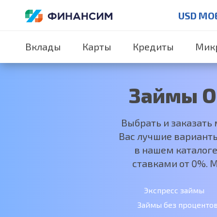
USD MO
Вклады
Карты
Кредиты
Мик
Займы О
Выбрать и заказать
Вас лучшие варианты
в нашем каталоге 
ставками от 0%. 
Экспресс займы
Займы без проценто