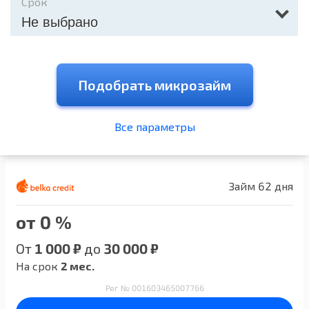
Срок
Не выбрано
Подобрать микрозайм
Все параметры
Займ 62 дня
от 0 %
От
1 000 ₽
до
30 000 ₽
На срок
2 мес.
Рег № 001603465007766