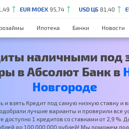
1,49
EUR MOEX
95,74
USD ЦБ
81,40
E
розаймы
Ипотека
Банки
Новости
иты наличными под 
ры в Абсолют Банк в
Новгороде
ть и взять Кредит под самую низкую ставку и 
добрали лучшие варианты и проверили все ус
е доступно 1 кредитов со ставками от 2,9 %.
рублей до 100 000 000 рублей! Мы поможем под