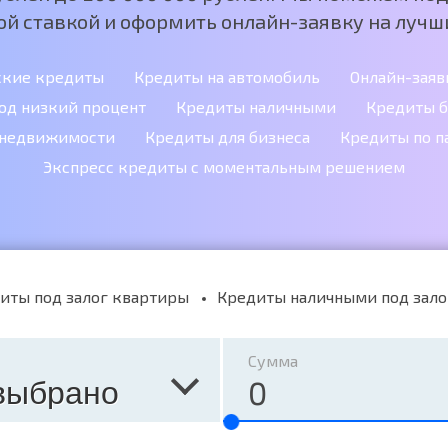
ой ставкой и оформить онлайн-заявку на лучши
ские кредиты
Кредиты на автомобиль
Онлайн-заяв
од низкий процент
Кредиты наличными
Кредиты б
 недвижимости
Кредиты для бизнеса
Кредиты по п
Экспресс кредиты с моментальным решением
иты под залог квартиры
Кредиты наличными под зало
Сумма
выбрано