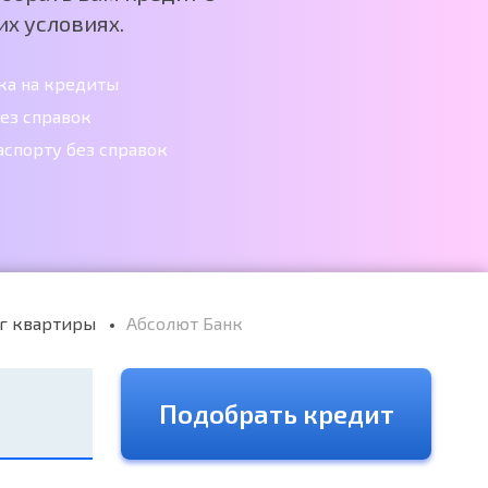
х условиях.
ка на кредиты
ез справок
аспорту без справок
г квартиры
Абсолют Банк
Подобрать кредит