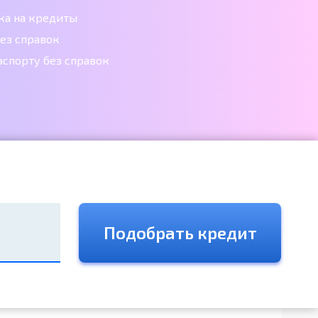
ка на кредиты
ез справок
аспорту без справок
Подобрать кредит