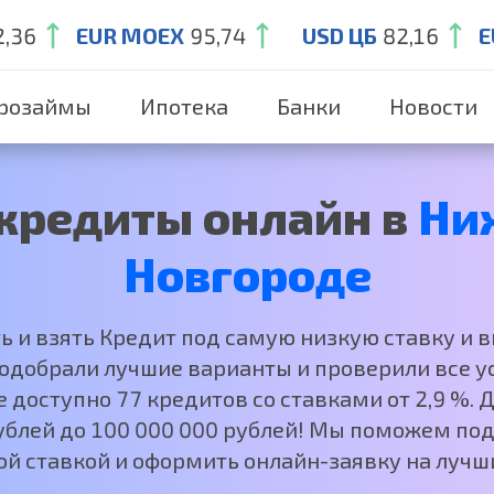
2,36
EUR MOEX
95,74
USD ЦБ
82,16
E
розаймы
Ипотека
Банки
Новости
кредиты онлайн в
Ни
Новгороде
ть и взять Кредит под самую низкую ставку и 
добрали лучшие варианты и проверили все ус
е доступно 77 кредитов со ставками от 2,9 %.
рублей до 100 000 000 рублей! Мы поможем под
ой ставкой и оформить онлайн-заявку на лучши