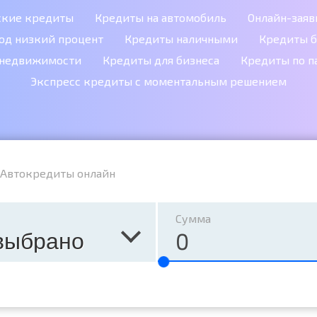
ские кредиты
Кредиты на автомобиль
Онлайн-заяв
од низкий процент
Кредиты наличными
Кредиты б
 недвижимости
Кредиты для бизнеса
Кредиты по п
Экспресс кредиты с моментальным решением
Автокредиты онлайн
Сумма
выбрано