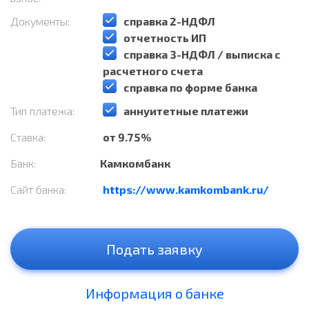
Документы:
️справка 2-НДФЛ
️отчетность ИП
️справка 3-НДФЛ / выписка с
расчетного счета
️справка по форме банка
Тип платежа:
️аннуитетные платежи
Ставка:
от 9.75%
Банк:
Камкомбанк
Сайт банка:
https://www.kamkombank.ru/
Подать заявку
Информация о банке