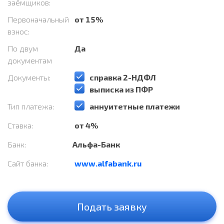
заёмщиков:
Первоначальный
от 15%
взнос:
По двум
Да
документам
Документы:
️справка 2-НДФЛ
️выписка из ПФР
Тип платежа:
️аннуитетные платежи
Ставка:
от 4%
Банк:
Альфа-Банк
Сайт банка:
www.alfabank.ru
Подать заявку