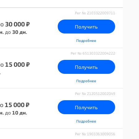
Рег № 2103322009711
до
30 000 ₽
Получить
н.
до
30 дн.
Подробнее
Рег № 651303322004222
до
15 000 ₽
Получить
.
Подробнее
Рег № 2120512002049
о
15 000 ₽
Получить
н.
до
10 дн.
Подробнее
Рег № 1903363009056