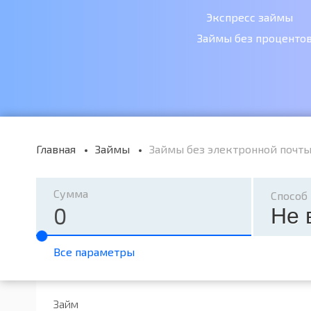
Экспресс займы
Займы без проценто
Главная
Займы
Займы без электронной почт
Сумма
Способ
Не 
Все параметры
Займ