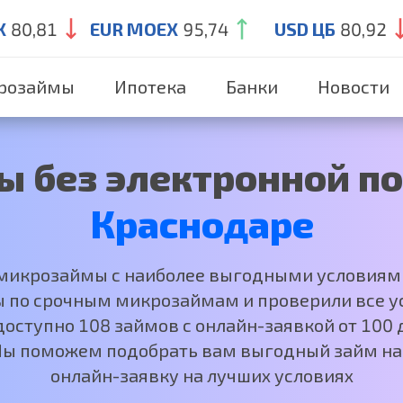
X
80,81
EUR MOEX
95,74
USD ЦБ
80,92
розаймы
Ипотека
Банки
Новости
ы без электронной по
Краснодаре
 микрозаймы с наиболее выгодными условиям
 по срочным микрозаймам и проверили все ус
оступно 108 займов с онлайн-заявкой от 100 д
Мы поможем подобрать вам выгодный займ на
онлайн-заявку на лучших условиях