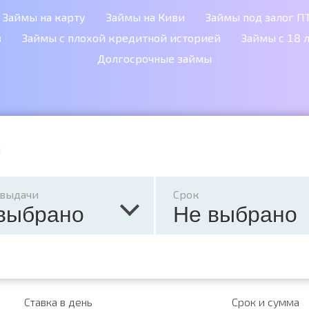
Займы на карту
Займы на Киви
Займы под залог П
в
Займы с плохой кредитной историей
Займы с 18 
Долгосрочные займы
ы
 выдачи
Срок
выбрано
Не выбрано
Ставка в день
Срок и сумма