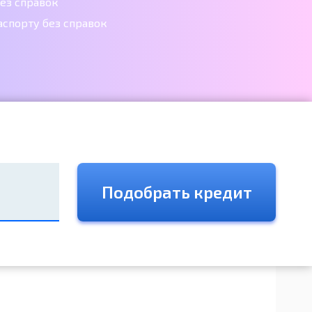
ез справок
аспорту без справок
Подобрать кредит