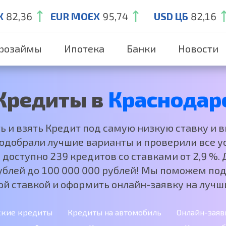
X
82,36
EUR MOEX
95,74
USD ЦБ
82,16
розаймы
Ипотека
Банки
Новости
Кредиты в
Краснодар
ть и взять Кредит под самую низкую ставку и 
добрали лучшие варианты и проверили все ус
 доступно 239 кредитов со ставками от 2,9 %
рублей до 100 000 000 рублей! Мы поможем под
ой ставкой и оформить онлайн-заявку на лучши
ские кредиты
Кредиты на автомобиль
Онлайн-заяв