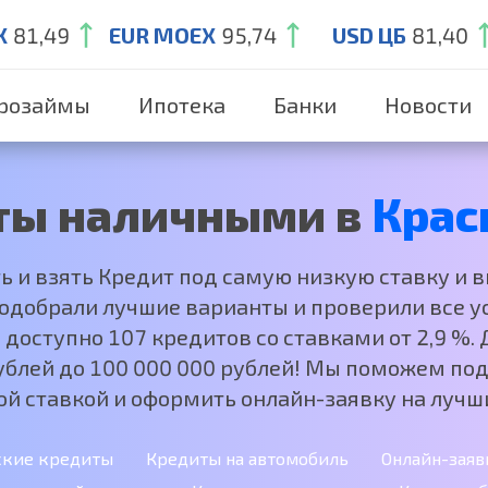
X
81,49
EUR MOEX
95,74
USD ЦБ
81,40
розаймы
Ипотека
Банки
Новости
ты наличными в
Крас
ть и взять Кредит под самую низкую ставку и 
добрали лучшие варианты и проверили все ус
 доступно 107 кредитов со ставками от 2,9 %
рублей до 100 000 000 рублей! Мы поможем под
ой ставкой и оформить онлайн-заявку на лучши
ские кредиты
Кредиты на автомобиль
Онлайн-заяв