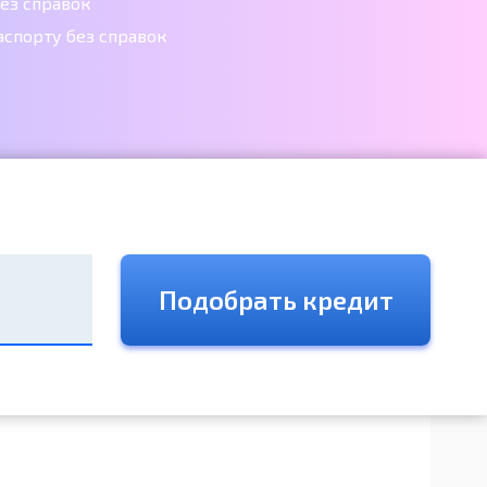
ез справок
аспорту без справок
Подобрать кредит