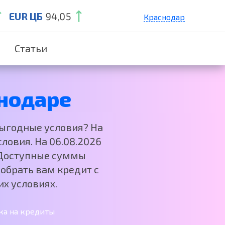
EUR ЦБ
94,05
Краснодар
Санкт-Петербург
Статьи
Екатеринбург
Нижний Новгород
Москва
нодаре
выгодные условия? На
ловия. На 06.08.2026
. Доступные суммы
обрать вам кредит с
х условиях.
ка на кредиты