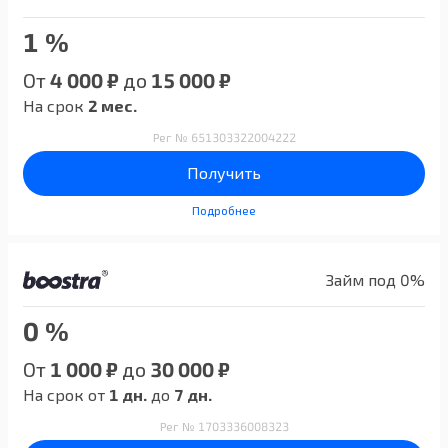
1 %
От
4 000 ₽
до
15 000 ₽
На срок
2 мес.
Рег № 651303322004222
Получить
Подробнее
Займ под 0%
0 %
От
1 000 ₽
до
30 000 ₽
На срок от
1 дн.
до
7 дн.
Рег № 1703336008323