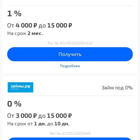
1 %
От
4 000 ₽
до
15 000 ₽
На срок
2 мес.
Рег № 651303322004222
Получить
Подробнее
Займ под 0%
0 %
От
3 000 ₽
до
15 000 ₽
На срок от
1 дн.
до
10 дн.
Рег № 2120512002049