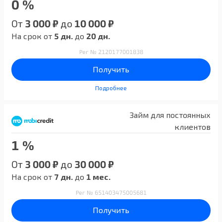
0 %
От
3 000 ₽
до
10 000 ₽
На срок от
5 дн.
до
20 дн.
Рег № 2120177001838
Получить
Подробнее
Займ для постоянных
клиентов
1 %
От
3 000 ₽
до
30 000 ₽
На срок от
7 дн.
до
1 мес.
Рег № 651403475005681
Получить