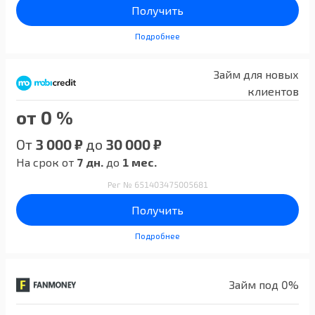
Получить
Подробнее
Займ для новых
клиентов
от 0 %
От
3 000 ₽
до
30 000 ₽
На срок от
7 дн.
до
1 мес.
Рег № 651403475005681
Получить
Подробнее
Займ под 0%