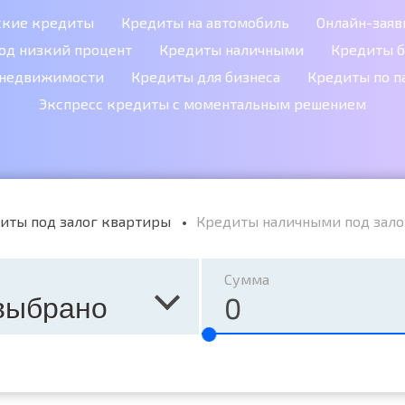
ские кредиты
Кредиты на автомобиль
Онлайн-заяв
од низкий процент
Кредиты наличными
Кредиты б
 недвижимости
Кредиты для бизнеса
Кредиты по п
Экспресс кредиты с моментальным решением
иты под залог квартиры
Кредиты наличными под зало
Сумма
выбрано