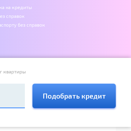
ка на кредиты
ез справок
аспорту без справок
г квартиры
Подобрать кредит