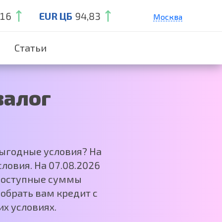
,16
EUR ЦБ
94,83
Москва
Санкт-Петербург
Статьи
Екатеринбург
Краснодар
Нижний Новгород
залог
выгодные условия? На
ловия. На 07.08.2026
 Доступные суммы
обрать вам кредит с
х условиях.