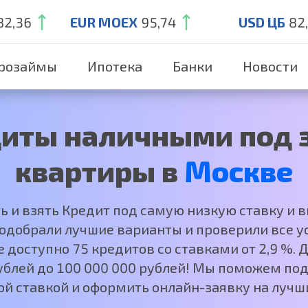
82,36
EUR MOEX
95,74
USD ЦБ
82
розаймы
Ипотека
Банки
Новости
иты наличными под 
квартиры в
Москве
ть и взять Кредит под самую низкую ставку и 
добрали лучшие варианты и проверили все ус
е доступно 75 кредитов со ставками от 2,9 %.
рублей до 100 000 000 рублей! Мы поможем под
ой ставкой и оформить онлайн-заявку на лучши