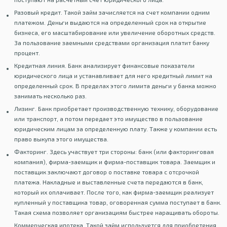
Разовый кредит. Такой займ зачисляется на счет компании одним
платежом. Деньги выдаются на определенный срок на открытие
бизнеса, его масштабирование или увеличение оборотных средств.
За пользование заемными средствами организация платит банку
процент.
Кредитная линия. Банк анализирует финансовые показатели
юридического лица и устанавливает для него кредитный лимит на
определенный срок. В пределах этого лимита деньги у банка можно
занимать несколько раз.
Лизинг. Банк приобретает производственную технику, оборудование
или транспорт, а потом передает это имущество в пользование
юридическим лицам за определенную плату. Также у компании есть
право выкупа этого имущества.
Факторинг. Здесь участвует три стороны: банк (или факторинговая
компания), фирма-заемщик и фирма-поставщик товара. Заемщик и
поставщик заключают договор о поставке товара с отсрочкой
платежа. Накладные и выставленные счета передаются в банк,
который их оплачивает. После того, как фирма-заемщик реализует
купленный у поставщика товар, оговоренная сумма поступает в банк.
Такая схема позволяет организациям быстрее наращивать обороты.
Коммерческая ипотека. Такой займ используется для приобретения