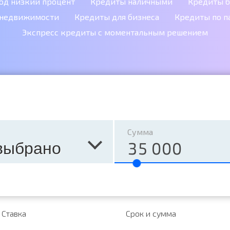
од низкий процент
Кредиты наличными
Кредиты б
 недвижимости
Кредиты для бизнеса
Кредиты по п
Экспресс кредиты с моментальным решением
Сумма
выбрано
Ставка
Срок и сумма