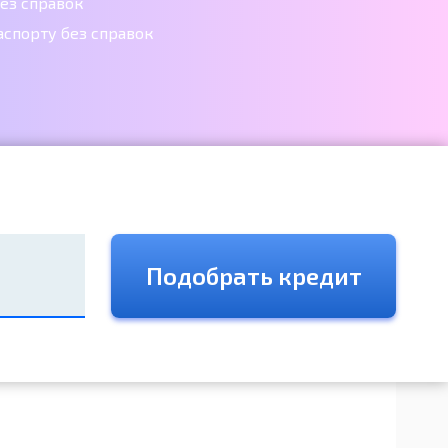
ез справок
аспорту без справок
Подобрать кредит