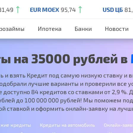
81,49
EUR MOEX
95,74
USD ЦБ
81
розаймы
Ипотека
Банки
Новости
ы на 35000 рублей в
ть и взять Кредит под самую низкую ставку и 
добрали лучшие варианты и проверили все ус
е доступно 84 кредитов со ставками от 2,9 %.
рублей до 100 000 000 рублей! Мы поможем под
ой ставкой и оформить онлайн-заявку на лучши
ские кредиты
Кредиты на автомобиль
Онлайн-заяв