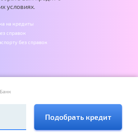
х условиях.
ка на кредиты
ез справок
аспорту без справок
Банк
Подобрать кредит