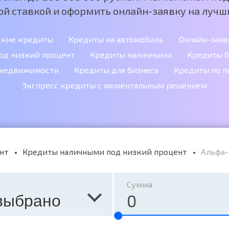
ой ставкой и оформить онлайн-заявку на лучши
ские кредиты
Кредиты на автомобиль
Онлайн-заяв
од низкий процент
Кредиты наличными
Кредиты б
 недвижимости
Кредиты для бизнеса
Кредиты по п
Экспресс кредиты с моментальным решением
нт
Кредиты наличными под низкий процент
Альфа-
Сумма
выбрано