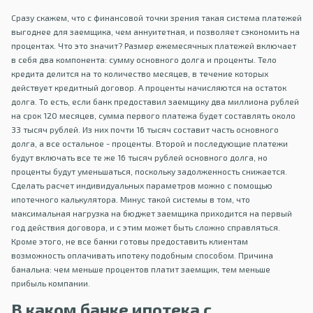
Сразу скажем, что с финансовой точки зрения такая система платежей
выгоднее для заемщика, чем аннуитетная, и позволяет сэкономить на
процентах. Что это значит? Размер ежемесячных платежей включает
в себя два компонента: сумму основного долга и проценты. Тело
кредита делится на то количество месяцев, в течение которых
действует кредитный договор. А проценты начисляются на остаток
долга. То есть, если банк предоставил заемщику два миллиона рублей
на срок 120 месяцев, сумма первого платежа будет составлять около
33 тысяч рублей. Из них почти 16 тысяч составит часть основного
долга, а все остальное - проценты. Второй и последующие платежи
будут включать все те же 16 тысяч рублей основного долга, но
проценты будут уменьшаться, поскольку задолженность снижается.
Сделать расчет индивидуальных параметров можно с помощью
ипотечного калькулятора. Минус такой системы в том, что
максимальная нагрузка на бюджет заемщика приходится на первый
год действия договора, и с этим может быть сложно справляться.
Кроме этого, не все банки готовы предоставить клиентам
возможность оплачивать ипотеку подобным способом. Причина
банальна: чем меньше процентов платит заемщик, тем меньше
прибыль компании.
В каком банке ипотека с