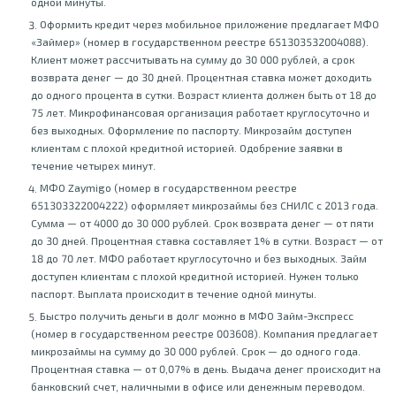
одной минуты.
Оформить кредит через мобильное приложение предлагает МФО
«Займер» (номер в государственном реестре 651303532004088).
Клиент может рассчитывать на сумму до 30 000 рублей, а срок
возврата денег — до 30 дней. Процентная ставка может доходить
до одного процента в сутки. Возраст клиента должен быть от 18 до
75 лет. Микрофинансовая организация работает круглосуточно и
без выходных. Оформление по паспорту. Микрозайм доступен
клиентам с плохой кредитной историей. Одобрение заявки в
течение четырех минут.
МФО Zaymigo (номер в государственном реестре
651303322004222) оформляет микрозаймы без СНИЛС с 2013 года.
Сумма — от 4000 до 30 000 рублей. Срок возврата денег — от пяти
до 30 дней. Процентная ставка составляет 1% в сутки. Возраст — от
18 до 70 лет. МФО работает круглосуточно и без выходных. Займ
доступен клиентам с плохой кредитной историей. Нужен только
паспорт. Выплата происходит в течение одной минуты.
Быстро получить деньги в долг можно в МФО Займ-Экспресс
(номер в государственном реестре 003608). Компания предлагает
микрозаймы на сумму до 30 000 рублей. Срок — до одного года.
Процентная ставка — от 0,07% в день. Выдача денег происходит на
банковский счет, наличными в офисе или денежным переводом.