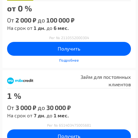
от 0 %
От
2 000 ₽
до
100 000 ₽
На срок от
1 дн.
до
6 мес.
Рег № 2110552000304
Получить
Подробнее
Займ для постоянных
клиентов
1 %
От
3 000 ₽
до
30 000 ₽
На срок от
7 дн.
до
1 мес.
Рег № 651403475005681
Получить