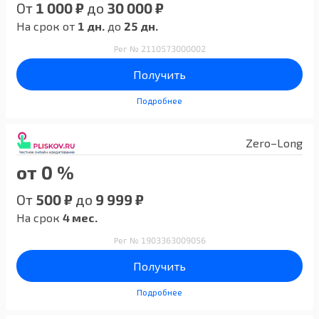
От
1 000 ₽
до
30 000 ₽
На срок от
1 дн.
до
25 дн.
Рег № 2110573000002
Получить
Подробнее
Zero–Long
от 0 %
От
500 ₽
до
9 999 ₽
На срок
4 мес.
Рег № 1903363009056
Получить
Подробнее