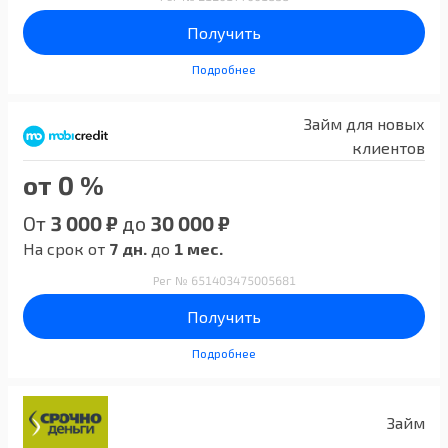
Получить
Подробнее
Займ для новых
клиентов
от 0 %
От
3 000 ₽
до
30 000 ₽
На срок от
7 дн.
до
1 мес.
Рег № 651403475005681
Получить
Подробнее
Займ