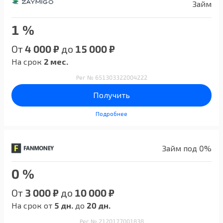
Займ
1 %
От
4 000 ₽
до
15 000 ₽
На срок
2 мес.
Рег № 651303322004222
Получить
Подробнее
Займ под 0%
0 %
От
3 000 ₽
до
10 000 ₽
На срок от
5 дн.
до
20 дн.
Рег № 2120177001838