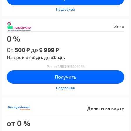
Подробнее
Zero
0 %
От
500 ₽
до
9 999 ₽
На срок от
3 дн.
до
30 дн.
Рег № 1903363009056
Получить
Подробнее
Деньги на карту
от 0 %